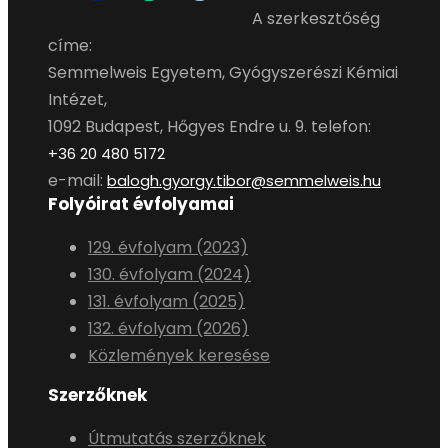
A szerkesztőség
címe:
Semmelweis Egyetem, Gyógyszerészi Kémiai
Intézet,
1092 Budapest, Hőgyes Endre u. 9. telefon:
+36 20 480 5172
e-mail:
balogh.gyorgy.tibor@semmelweis.hu
Folyóirat évfolyamai
129. évfolyam (2023)
130. évfolyam (2024)
131. évfolyam (2025)
132. évfolyam (2026)
Közlemények keresése
Szerzőknek
Útmutatás szerzőknek