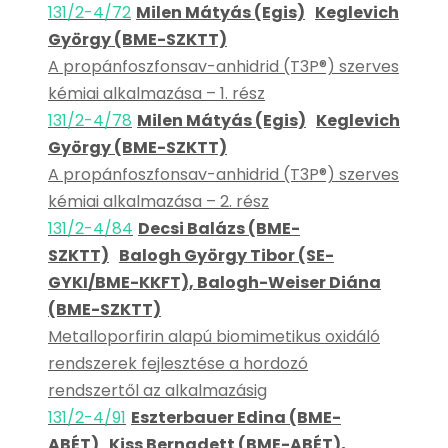
131/2-4/72
Milen Mátyás (Egis)
Keglevich
György (BME-SZKTT)
A propánfoszfonsav-anhidrid (T3P®) szerves
kémiai alkalmazása – 1. rész
131/2-4/78
Milen Mátyás (Egis)
Keglevich
György (BME-SZKTT)
A propánfoszfonsav-anhidrid (T3P®) szerves
kémiai alkalmazása – 2. rész
131/2-4/84
Decsi Balázs (BME-
SZKTT)
Balogh György Tibor (SE-
GYKI/BME-KKFT), Balogh-Weiser Diána
(BME-SZKTT)
Metalloporfirin alapú biomimetikus oxidáló
rendszerek fejlesztése a hordozó
rendszertől az alkalmazásig
131/2-4/91
Eszterbauer Edina (BME-
ABÉT)
Kiss Bernadett (BME-ABÉT),