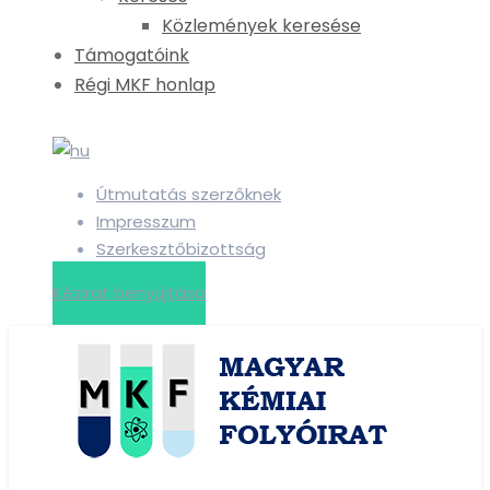
Közlemények keresése
Támogatóink
Régi MKF honlap
Útmutatás szerzőknek
Impresszum
Szerkesztőbizottság
Kézirat benyújtása