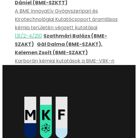
Dániel (BME-SZKTT)
A BME Innovatív Gyógyszeripari és
Kirotechnológiai Kutatócsoport áramlásos
kémia területén végzett kutatásai
131/2-4/210
Szathmári Balázs (BME-
SZAKT)
Gál Dalma (BME-SZAKT),
Kelemen Zsolt (BME-SZAKT)
Karborán kémiai kutatások a BME-VBK-n