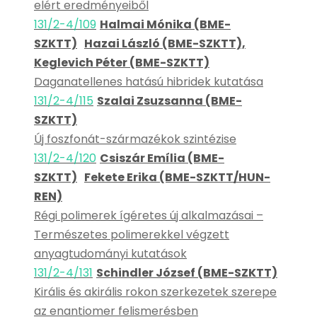
elért eredményeiből
131/2-4/109
Halmai Mónika (BME-
SZKTT)
Hazai László (BME-SZKTT),
Keglevich Péter (BME-SZKTT)
Daganatellenes hatású hibridek kutatása
131/2-4/115
Szalai Zsuzsanna (BME-
SZKTT)
Új foszfonát-származékok szintézise
131/2-4/120
Csiszár Emília (BME-
SZKTT)
Fekete Erika (BME-SZKTT/HUN-
REN)
Régi polimerek ígéretes új alkalmazásai –
Természetes polimerekkel végzett
anyagtudományi kutatások
131/2-4/131
Schindler József (BME-SZKTT)
Királis és akirális rokon szerkezetek szerepe
az enantiomer felismerésben