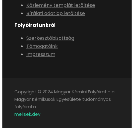
Közlemény templát letöltése
Bírálati adatlap letöltése
Folyóiratunkról
Szerkesztőbizottság
Támogatóink
Impresszum
Copyright © 2024 Magyar Kémiai Folyóirat - a
Magyar Kémikusok Egyesülete tudományos
folyóirata.
melisek.dev