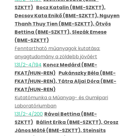
SZKTT)
Bocz Katalin (BME-SZKTT),
Decsov Kata Enikő (BME-SZKTT), Nguyen
Thanh Thuy Tien (BME-SZKTT), Ötvös
Bettina (BME-SZKTT), Slezák Emese
(BME-SZKTT)
Fenntartható műanyagok kutatása:
anyagtudomány a zöldebb jövőért
131/2-4/194
Koncz Medárd (BME-
FKAT/HUN-REN)
Pukánszky Béla (BME-
FKAT/HUN-REN), Tátra Aljai Dóra (BME-
FKAT/HUN-REN)
Kutatómunka a Műanyag- és Gumiipari
Laboratóriumban
131/2-4/200
Rávai Bettina (BME-
SZKTT)
Bálint Erika (BME-SZKTT), Orosz
János Máté (BME-SZKTT), Steinsits