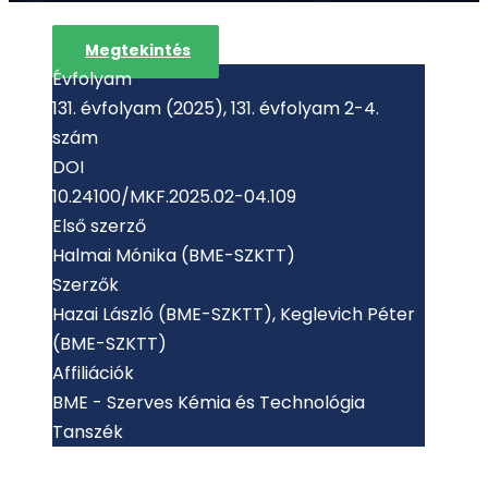
Megtekintés
Évfolyam
131. évfolyam (2025), 131. évfolyam 2-4.
szám
DOI
10.24100/MKF.2025.02-04.109
Első szerző
Halmai Mónika (BME-SZKTT)
Szerzők
Hazai László (BME-SZKTT), Keglevich Péter
(BME-SZKTT)
Affiliációk
BME - Szerves Kémia és Technológia
Tanszék