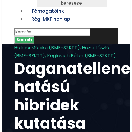
keresése
Támogatóink
Régi MKF honlap
Halmai Mónika (BME-SZKTT), Hazai László
(BME-SZKTT), Keglevich Péter (BME-SZKTT)
Daganatellene
hatású
hibridek
kutatása