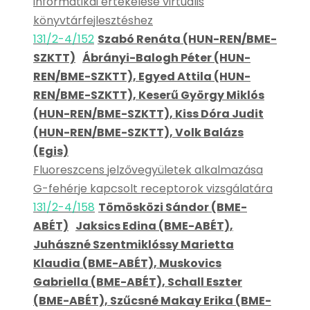
informatikai értékelése virtuális
könyvtárfejlesztéshez
131/2-4/152
Szabó Renáta (HUN-REN/BME-
SZKTT)
Ábrányi-Balogh Péter (HUN-
REN/BME-SZKTT), Egyed Attila (HUN-
REN/BME-SZKTT), Keserű György Miklós
(HUN-REN/BME-SZKTT), Kiss Dóra Judit
(HUN-REN/BME-SZKTT), Volk Balázs
(Egis)
Fluoreszcens jelzővegyületek alkalmazása
G-fehérje kapcsolt receptorok vizsgálatára
131/2-4/158
Tömösközi Sándor (BME-
ABÉT)
Jaksics Edina (BME-ABÉT),
Juhászné Szentmiklóssy Marietta
Klaudia (BME-ABÉT), Muskovics
Gabriella (BME-ABÉT), Schall Eszter
(BME-ABÉT), Szűcsné Makay Erika (BME-