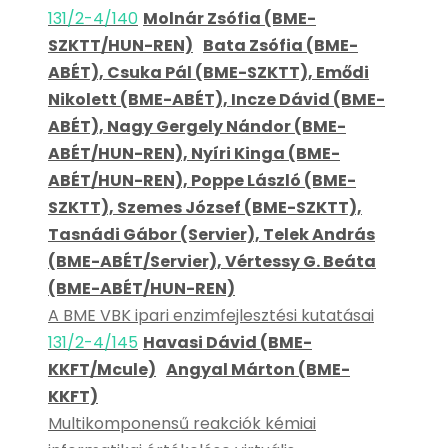
131/2-4/140
Molnár Zsófia (BME-
SZKTT/HUN-REN)
Bata Zsófia (BME-
ABÉT), Csuka Pál (BME-SZKTT), Emődi
Nikolett (BME-ABÉT), Incze Dávid (BME-
ABÉT), Nagy Gergely Nándor (BME-
ABÉT/HUN-REN), Nyíri Kinga (BME-
ABÉT/HUN-REN), Poppe László (BME-
SZKTT), Szemes József (BME-SZKTT),
Tasnádi Gábor (Servier), Telek András
(BME-ABÉT/Servier), Vértessy G. Beáta
(BME-ABÉT/HUN-REN)
A BME VBK ipari enzimfejlesztési kutatásai
131/2-4/145
Havasi Dávid (BME-
KKFT/Mcule)
Angyal Márton (BME-
KKFT)
Multikomponensű reakciók kémiai