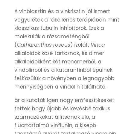
A vinblasztin és a vinkrisztin jól ismert
vegyületek a rákellenes terápiában mint
klasszikus tubulin inhibítorok. Ezek a
molekulák a rózsameténgből
(
Catharanthus roseus
) izolált
Vinca
alkaloidok közé tartoznak, és dimer
alkaloidokként két monomerből, a
vindolinból és a katarantinból épülnek
fel.Közülük a növényben a legnagyobb
mennyiségben a vindolin található.
ár a kutatók igen nagy erőfeszítéseket
tettek, hogy újabb és kevésbé toxikus
származékokat állítsanak elő, a
fluortartalmú vinflunin, a kisebb
tagszámú gyűrűt tartalmazó vinorelbin