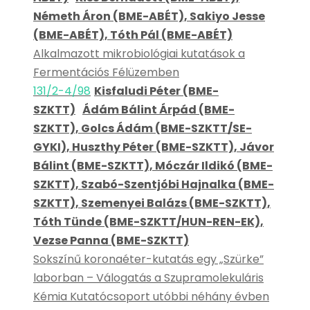
Németh Áron (BME-ABÉT), Sakiyo Jesse
(BME-ABÉT), Tóth Pál (BME-ABÉT)
Alkalmazott mikrobiológiai kutatások a
Fermentációs Félüzemben
131/2-4/98
Kisfaludi Péter (BME-
SZKTT)
Ádám Bálint Árpád (BME-
SZKTT), Golcs Ádám (BME-SZKTT/SE-
GYKI), Huszthy Péter (BME-SZKTT), Jávor
Bálint (BME-SZKTT), Móczár Ildikó (BME-
SZKTT), Szabó-Szentjóbi Hajnalka (BME-
SZKTT), Szemenyei Balázs (BME-SZKTT),
Tóth Tünde (BME-SZKTT/HUN-REN-EK),
Vezse Panna (BME-SZKTT)
Sokszínű koronaéter-kutatás egy „Szürke”
laborban – Válogatás a Szupramolekuláris
Kémia Kutatócsoport utóbbi néhány évben