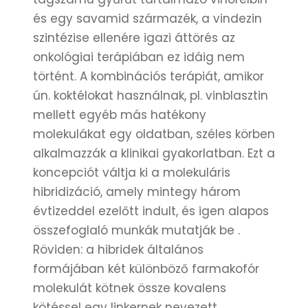
és egy savamid származék, a vindezin
szintézise ellenére igazi áttörés az
onkológiai terápiában ez idáig nem
történt. A kombinációs terápiát, amikor
ún. koktélokat használnak, pl. vinblasztin
mellett egyéb más hatékony
molekulákat egy oldatban, széles körben
alkalmazzák a klinikai gyakorlatban. Ezt a
koncepciót váltja ki a molekuláris
hibridizáció, amely mintegy három
évtizeddel ezelőtt indult, és igen alapos
összefoglaló munkák mutatják be .
Röviden: a hibridek általános
formájában két különböző farmakofór
molekulát kötnek össze kovalens
kötéssel egy linkernek nevezett