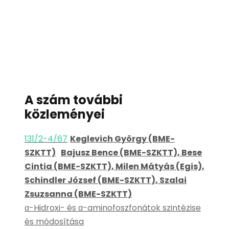
A szám további
közleményei
131/2-4/67
Keglevich György (BME-
SZKTT)
Bajusz Bence (BME-SZKTT), Bese
Cintia (BME-SZKTT), Milen Mátyás (Egis),
Schindler József (BME-SZKTT), Szalai
Zsuzsanna (BME-SZKTT)
α-Hidroxi- és α-aminofoszfonátok szintézise
és módosítása