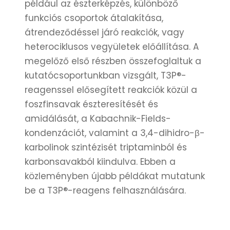
például az észterképzés, különböző
funkciós csoportok átalakítása,
átrendeződéssel járó reakciók, vagy
heterociklusos vegyületek előállítása. A
megelőző első részben összefoglaltuk a
kutatócsoportunkban vizsgált, T3P®-
reagenssel elősegített reakciók közül a
foszfinsavak észteresítését és
amidálását, a Kabachnik-Fields-
kondenzációt, valamint a 3,4-dihidro-β-
karbolinok szintézisét triptaminból és
karbonsavakból kiindulva. Ebben a
közleményben újabb példákat mutatunk
be a T3P®-reagens felhasználására.