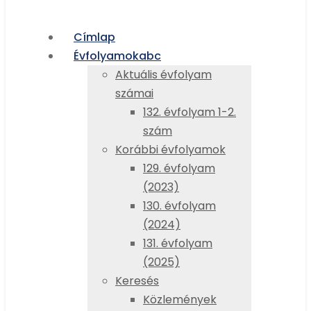
Címlap
Évfolyamok
abc
Aktuális évfolyam
számai
132. évfolyam 1-2.
szám
Korábbi évfolyamok
129. évfolyam
(2023)
130. évfolyam
(2024)
131. évfolyam
(2025)
Keresés
Közlemények