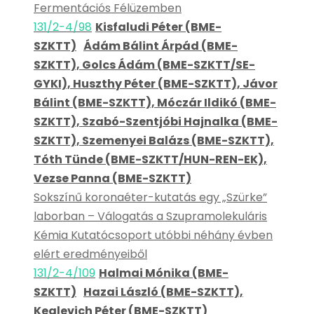
Fermentációs Félüzemben
131/2-4/98
Kisfaludi Péter (BME-
SZKTT)
Ádám Bálint Árpád (BME-
SZKTT), Golcs Ádám (BME-SZKTT/SE-
GYKI), Huszthy Péter (BME-SZKTT), Jávor
Bálint (BME-SZKTT), Móczár Ildikó (BME-
SZKTT), Szabó-Szentjóbi Hajnalka (BME-
SZKTT), Szemenyei Balázs (BME-SZKTT),
Tóth Tünde (BME-SZKTT/HUN-REN-EK),
Vezse Panna (BME-SZKTT)
Sokszínű koronaéter-kutatás egy „Szürke”
laborban – Válogatás a Szupramolekuláris
Kémia Kutatócsoport utóbbi néhány évben
elért eredményeiből
131/2-4/109
Halmai Mónika (BME-
SZKTT)
Hazai László (BME-SZKTT),
Keglevich Péter (BME-SZKTT)