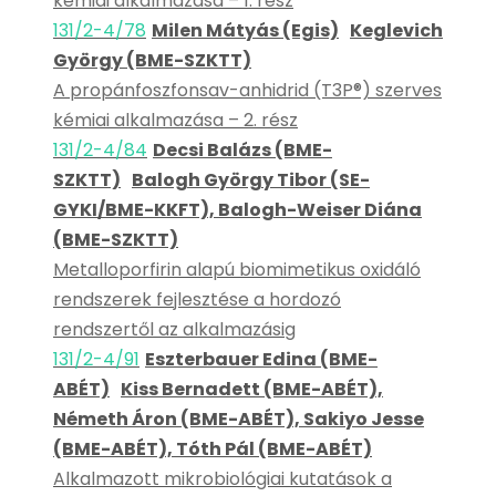
kémiai alkalmazása – 1. rész
131/2-4/78
Milen Mátyás (Egis)
Keglevich
György (BME-SZKTT)
A propánfoszfonsav-anhidrid (T3P®) szerves
kémiai alkalmazása – 2. rész
131/2-4/84
Decsi Balázs (BME-
SZKTT)
Balogh György Tibor (SE-
GYKI/BME-KKFT), Balogh-Weiser Diána
(BME-SZKTT)
Metalloporfirin alapú biomimetikus oxidáló
rendszerek fejlesztése a hordozó
rendszertől az alkalmazásig
131/2-4/91
Eszterbauer Edina (BME-
ABÉT)
Kiss Bernadett (BME-ABÉT),
Németh Áron (BME-ABÉT), Sakiyo Jesse
(BME-ABÉT), Tóth Pál (BME-ABÉT)
Alkalmazott mikrobiológiai kutatások a