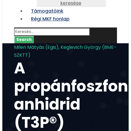
keresése
Támogatóink
Régi MKF honlap
Milen Mátyás (Egis), Keglevich György (BME-
SZKTT)
A
propánfoszfon
anhidrid
(T3P®)