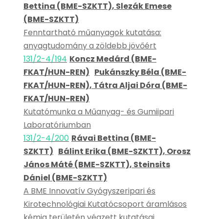
Bettina (BME-SZKTT), Slezák Emese
(BME-SZKTT)
Fenntartható műanyagok kutatása:
anyagtudomány a zöldebb jövőért
131/2-4/194
Koncz Medárd (BME-
FKAT/HUN-REN)
Pukánszky Béla (BME-
FKAT/HUN-REN), Tátra Aljai Dóra (BME-
FKAT/HUN-REN)
Kutatómunka a Műanyag- és Gumiipari
Laboratóriumban
131/2-4/200
Rávai Bettina (BME-
SZKTT)
Bálint Erika (BME-SZKTT), Orosz
János Máté (BME-SZKTT), Steinsits
Dániel (BME-SZKTT)
A BME Innovatív Gyógyszeripari és
Kirotechnológiai Kutatócsoport áramlásos
kémia területén végzett kutatásai