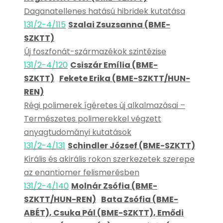
Daganatellenes hatású hibridek kutatása
131/2-4/115
Szalai Zsuzsanna (BME-
SZKTT)
Új foszfonát-származékok szintézise
131/2-4/120
Csiszár Emília (BME-
SZKTT)
Fekete Erika (BME-SZKTT/HUN-
REN)
Régi polimerek ígéretes új alkalmazásai –
Természetes polimerekkel végzett
anyagtudományi kutatások
131/2-4/131
Schindler József (BME-SZKTT)
Királis és akirális rokon szerkezetek szerepe
az enantiomer felismerésben
131/2-4/140
Molnár Zsófia (BME-
SZKTT/HUN-REN)
Bata Zsófia (BME-
ABÉT), Csuka Pál (BME-SZKTT), Emődi