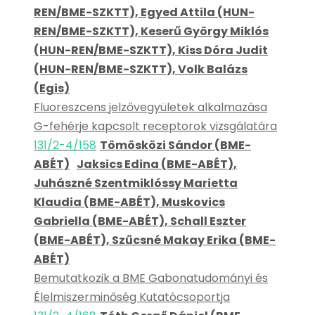
REN/BME-SZKTT), Egyed Attila (HUN-
REN/BME-SZKTT), Keserű György Miklós
(HUN-REN/BME-SZKTT), Kiss Dóra Judit
(HUN-REN/BME-SZKTT), Volk Balázs
(Egis)
Fluoreszcens jelzővegyületek alkalmazása
G-fehérje kapcsolt receptorok vizsgálatára
131/2-4/158
Tömösközi Sándor (BME-
ABÉT)
Jaksics Edina (BME-ABÉT),
Juhászné Szentmiklóssy Marietta
Klaudia (BME-ABÉT), Muskovics
Gabriella (BME-ABÉT), Schall Eszter
(BME-ABÉT), Szűcsné Makay Erika (BME-
ABÉT)
Bemutatkozik a BME Gabonatudományi és
Élelmiszerminőség Kutatócsoportja