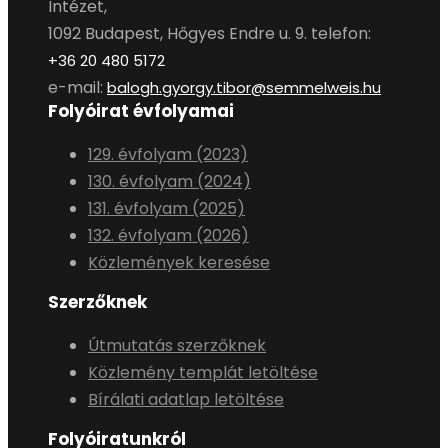
Intézet,
1092 Budapest, Hőgyes Endre u. 9. telefon:
+36 20 480 5172
e-mail:
balogh.gyorgy.tibor@semmelweis.hu
Folyóirat évfolyamai
129. évfolyam (2023)
130. évfolyam (2024)
131. évfolyam (2025)
132. évfolyam (2026)
Közlemények keresése
Szerzőknek
Útmutatás szerzőknek
Közlemény templát letöltése
Bírálati adatlap letöltése
Folyóiratunkról