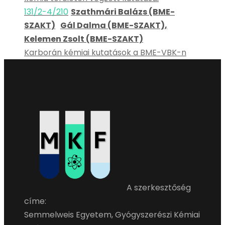
131/2-4/210
Szathmári Balázs (BME-
SZAKT)
Gál Dalma (BME-SZAKT),
Kelemen Zsolt (BME-SZAKT)
Karborán kémiai kutatások a BME-VBK-n
A szerkesztőség
címe:
Semmelweis Egyetem, Gyógyszerészi Kémiai