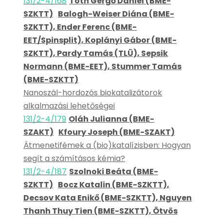
131/2-4/168
Tóth Gergő Dániel (BME-
SZKTT)
Balogh-Weiser Diána (BME-
SZKTT), Ender Ferenc (BME-
EET/Spinsplit), Koplányi Gábor (BME-
SZKTT), Pardy Tamás (TLÜ), Sepsik
Normann (BME-EET), Stummer Tamás
(BME-SZKTT)
Nanoszál-hordozós biokatalizátorok
alkalmazási lehetőségei
131/2-4/179
Oláh Julianna (BME-
SZAKT)
Kfoury Joseph (BME-SZAKT)
Átmenetifémek a (bio)katalízisben: Hogyan
segít a számításos kémia?
131/2-4/187
Szolnoki Beáta (BME-
SZKTT)
Bocz Katalin (BME-SZKTT),
Decsov Kata Enikő (BME-SZKTT), Nguyen
Thanh Thuy Tien (BME-SZKTT), Ötvös