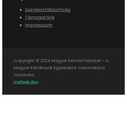
Szerkesztőbizottság
Támogatóink
Impresszum
Copyright © 2024 Magyar Kémiai Folyóirat - a
Magyar Kémikusok Egyesülete tudományos
folyóirata.
melisek.dev