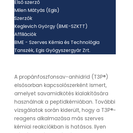
Első szerző
Milen Mátyás (Egis)
Szerzők
Keglevich György (BME-SZKTT)
Affiliációk
BME - Szerves Kémia és Technológia
Tanszék, Egis Gyógyszergyár Zrt.
A propánfoszfonsav-anhidrid (T3P®)
elsősorban kapcsolószerként ismert,
amelyet savamidkötés kialakítására
használnak a peptidkémiában. További
vizsgálatok során kiderült, hogy a T3P®-
reagens alkalmazása más szerves
kémiai reakciókban is hatásos. Ilyen