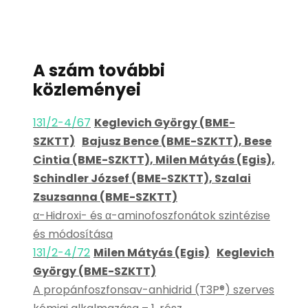
A szám további
közleményei
131/2-4/67
Keglevich György (BME-
SZKTT)
Bajusz Bence (BME-SZKTT), Bese
Cintia (BME-SZKTT), Milen Mátyás (Egis),
Schindler József (BME-SZKTT), Szalai
Zsuzsanna (BME-SZKTT)
α-Hidroxi- és α-aminofoszfonátok szintézise
és módosítása
131/2-4/72
Milen Mátyás (Egis)
Keglevich
György (BME-SZKTT)
A propánfoszfonsav-anhidrid (T3P®) szerves