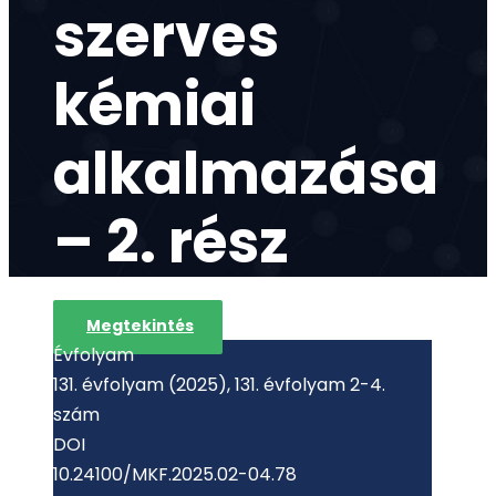
szerves
kémiai
alkalmazása
– 2. rész
Megtekintés
Évfolyam
131. évfolyam (2025), 131. évfolyam 2-4.
szám
DOI
10.24100/MKF.2025.02-04.78