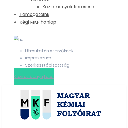
Közlemények keresése
Támogatóink
Régi MKF honlap
Útmutatás szerzőknek
Impresszum
Szerkesztőbizottság
Kézirat benyújtása