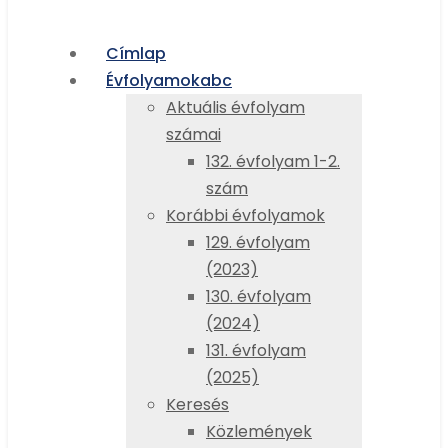
Címlap
Évfolyamok
abc
Aktuális évfolyam
számai
132. évfolyam 1-2.
szám
Korábbi évfolyamok
129. évfolyam
(2023)
130. évfolyam
(2024)
131. évfolyam
(2025)
Keresés
Közlemények