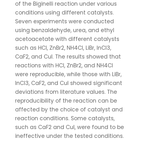
of the Biginelli reaction under various
conditions using different catalysts.
Seven experiments were conducted
using benzaldehyde, urea, and ethyl
acetoacetate with different catalysts
such as HCl, ZnBr2, NH4Cl, LiBr, InCl3,
CaF2, and CuI. The results showed that
reactions with HCl, ZnBr2, and NH4Cl
were reproducible, while those with LiBr,
InCl3, CaF2, and CuI showed significant
deviations from literature values. The
reproducibility of the reaction can be
affected by the choice of catalyst and
reaction conditions. Some catalysts,
such as CaF2 and CuI, were found to be
ineffective under the tested conditions.