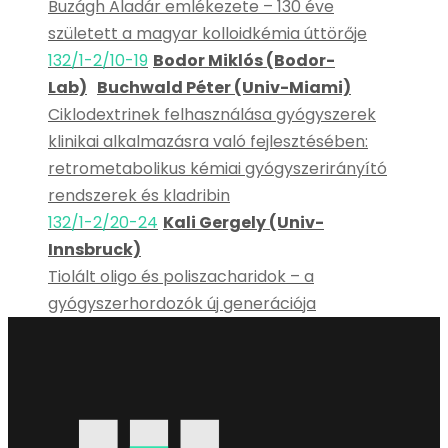
Buzágh Aladár emlékezete – 130 éve
született a magyar kolloidkémia úttörője
132/1-2/10-19
Bodor Miklós (Bodor-
Lab)
Buchwald Péter (Univ-Miami)
Ciklodextrinek felhasználása gyógyszerek
klinikai alkalmazásra való fejlesztésében:
retrometabolikus kémiai gyógyszerirányító
rendszerek és kladribin
132/1-2/20-24
Kali Gergely (Univ-
Innsbruck)
Tiolált oligo és poliszacharidok – a
gyógyszerhordozók új generációja