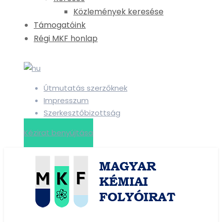
Közlemények keresése
Támogatóink
Régi MKF honlap
Útmutatás szerzőknek
Impresszum
Szerkesztőbizottság
Kézirat benyújtása