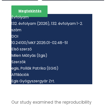
Megtekintés
Évfolyam
132. évfolyam (2026), 132. évfolyam 1-2.
szám
DOI
10.24100/MKF.2026.01-02.48-51
Első szerző
Milen Mátyás (Egis)
Szerzők
egis, Pollák Patrika (EGIS)
Affiliációk
Egis Gyógyszergyár Zrt.
Our study examined the reproducibility