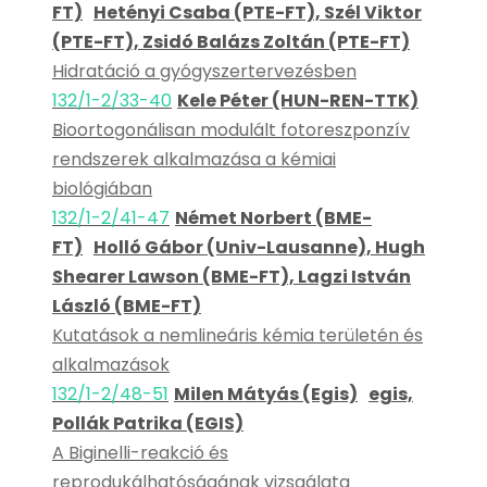
FT)
Hetényi Csaba (PTE-FT), Szél Viktor
(PTE-FT), Zsidó Balázs Zoltán (PTE-FT)
Hidratáció a gyógyszertervezésben
132/1-2/33-40
Kele Péter (HUN-REN-TTK)
Bioortogonálisan modulált fotoreszponzív
rendszerek alkalmazása a kémiai
biológiában
132/1-2/41-47
Német Norbert (BME-
FT)
Holló Gábor (Univ-Lausanne), Hugh
Shearer Lawson (BME-FT), Lagzi István
László (BME-FT)
Kutatások a nemlineáris kémia területén és
alkalmazások
132/1-2/48-51
Milen Mátyás (Egis)
egis,
Pollák Patrika (EGIS)
A Biginelli-reakció és
reprodukálhatóságának vizsgálata