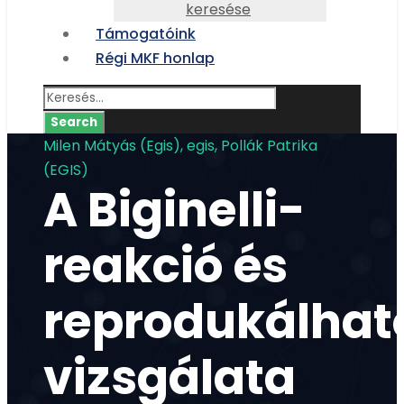
keresése
Támogatóink
Régi MKF honlap
Milen Mátyás (Egis), egis, Pollák Patrika
(EGIS)
A Biginelli-
reakció és
reprodukálha
vizsgálata