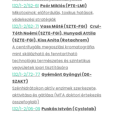
132/1-2/52-61
Poór Miklós (PTE-LMI)
Mikotoxinok: előfordulás, toxikus hatások,
védekezési stratégiák
132/1-2/62-71
Vass Máté (SZTE-FGI)
Crul-
Tóth Noémi (SZTE-FGI), Hunyadi Attila
(SZTE-FGI), Kiss Anita (Rotachrom)
A centrifugális megoszlási kromatográfia,
mint skálázható és fenntartható
technológia természetes és szintetikus
vegyületek ipari tisztítására
132/1-2/72-77
Gyémánt Gyöngyi (DE-
SZAKT)
Szénhidrátokon aktív enzimek szerkezete,
aktivitása és gátlása (MTA doktori értekezés
összefoglaló)
132/1-2/06-09
Puskás István (Cyclolab)