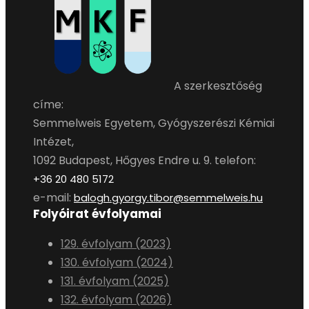
A szerkesztőség
címe:
Semmelweis Egyetem, Gyógyszerészi Kémiai
Intézet,
1092 Budapest, Hőgyes Endre u. 9. telefon:
+36 20 480 5172
e-mail:
balogh.gyorgy.tibor@semmelweis.hu
Folyóirat évfolyamai
129. évfolyam (2023)
130. évfolyam (2024)
131. évfolyam (2025)
132. évfolyam (2026)