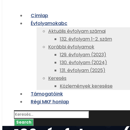
Címlap
Évfolyamok
abc
Aktuális évfolyam számai
132. évfolyam 1-2. szám
Korábbi évfolyamok
129. évfolyam (2023)
130. évfolyam (2024)
131. évfolyam (2025)
Keresés
Közlemények keresése
Támogatóink
Régi MKF honlap