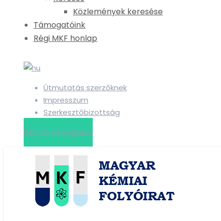
Közlemények keresése
Támogatóink
Régi MKF honlap
Útmutatás szerzőknek
Impresszum
Szerkesztőbizottság
Kézirat benyújtása