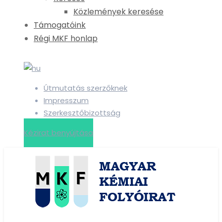
Közlemények keresése
Támogatóink
Régi MKF honlap
Útmutatás szerzőknek
Impresszum
Szerkesztőbizottság
Kézirat benyújtása