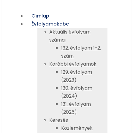
Címlap
Évfolyamok
abc
Aktuális évfolyam
számai
132. évfolyam 1-2.
szám
Korábbi évfolyamok
129. évfolyam
(2023)
130. évfolyam
(2024)
131. évfolyam
(2025)
Keresés
Közlemények