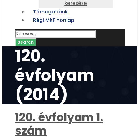
keresése
Támogatóink
Régi MKF honlap
120.
évfolyam
(2014)
120. évfolyam 1.
szám