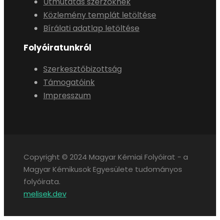
Útmutatás szerzőknek
Közlemény templát letöltése
Bírálati adatlap letöltése
Folyóiratunkról
Szerkesztőbizottság
Támogatóink
Impresszum
Copyright © 2024 Magyar Kémiai Folyóirat - a
Magyar Kémikusok Egyesülete tudományos
folyóirata.
melisek.dev