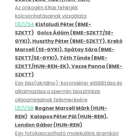
Az onkogén KRas fehérjék
kölcsönhatásainak vizsgálata
131/1/54
Kisfaludi Péter (BME-
SZKTT)
Golcs Ádám (BME-SZKTT/SE-
GYKI), Huszthy Péter (BME-SZKTT), Krekó
Marcell (SE-GYKI), Spátay Sára (BME-
SZKTT/SE-GYKI), Tóth Tünde (BME-
SZKTT/HUN-REN-EK), Vezse Panna (BME-
SZKTT)
Egy bisz(akridino)-koronaéter előállítása és
alkalmazása a spermin bioszintézis
oligoaminjainak felismerésére
131/1/58
Bogner Marcell Márk (HUN-
REN)
Kalapos Péter Pál (HUN-REN),
London Gábor (HUN-REN)
Egy fotokapcsolható molekuláris áramköri