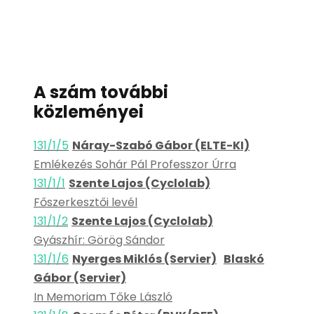
A szám további
közleményei
131/1/5
Náray-Szabó Gábor (ELTE-KI)
Emlékezés Sohár Pál Professzor Úrra
131/1/1
Szente Lajos (Cyclolab)
Főszerkesztői levél
131/1/2
Szente Lajos (Cyclolab)
Gyászhír: Görög Sándor
131/1/6
Nyerges Miklós (Servier)
Blaskó
Gábor (Servier)
In Memoriam Tőke László