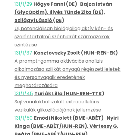
131/1/29
Hőgye Fanni (DE)
Bajza István
(GlycOptim), Illyés Tünde Zita (DE),
Szilágyi László (DE)
Új, potenciálisan biológiailag aktív kén- és
szeléntartalmú szénhidrát származékok
szintézise
131/1/37
Kasztovszky Zsolt (HUN-REN-EK)
A prompt-gamma aktivációs analízis
alkalmazása szilikát anyagú régészeti leletek
és nyersanyagaik eredetének
meghatározására
131/1/45
Turiák Lilla (HUN-REN-TTK)
Sejtvonalakból izolált extracelluláris
vezikulák glikozilációjának jellemzése
131/1/50
Emődi Nikolett (BME-ABÉT)
Nyíri
Kinga (BME-ABÉT/HUN-REN), Vértessy G.
Beáta (BME-ABÉT/HUN-REN)