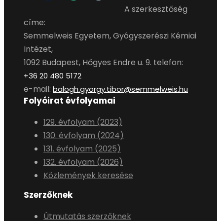
A szerkesztőség
címe:
Semmelweis Egyetem, Gyógyszerészi Kémiai
Intézet,
1092 Budapest, Hőgyes Endre u. 9. telefon:
+36 20 480 5172
e-mail:
balogh.gyorgy.tibor@semmelweis.hu
Folyóirat évfolyamai
129. évfolyam (2023)
130. évfolyam (2024)
131. évfolyam (2025)
132. évfolyam (2026)
Közlemények keresése
Szerzőknek
Útmutatás szerzőknek