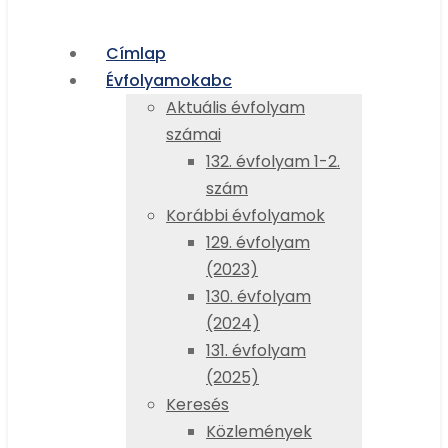
Címlap
Évfolyamok
abc
Aktuális évfolyam
számai
132. évfolyam 1-2.
szám
Korábbi évfolyamok
129. évfolyam
(2023)
130. évfolyam
(2024)
131. évfolyam
(2025)
Keresés
Közlemények