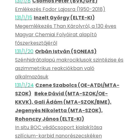
131/1/8
Csomós Péter (BVK/GFE)
Emlékezés Fodor Lajosra (1950-2018)
131/1/15
Inzelt György (ELTE-KI)
Megemlékezés Than Károlyról, a 130 éves
Magyar Chemiai Folyóirat alapító
főszerkesztőjéről
131/1/20
Orbán István (SONEAS)
Szénhidrátalapú makrociklusok szintézise és
aszimmetrikus reakciókban való
alkalmazásuk
131/1/24
Czene Szabolcs (OE-ATDI/MTA-
SZOK)
Beke Dávid (MTA-SZOK/OE-
KKVK), Gali Ádám (MTA-SZOK/BME),
Jegenyés Nikoletta (MTA-SZOK),
Rohonczy János (ELTE-KI)
In situ BOC védőcsoport kialakítása
szilícium-karbid nanorészecskéken