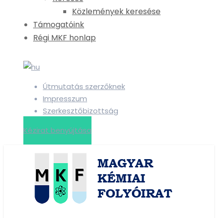
Közlemények keresése
Támogatóink
Régi MKF honlap
Útmutatás szerzőknek
Impresszum
Szerkesztőbizottság
Kézirat benyújtása