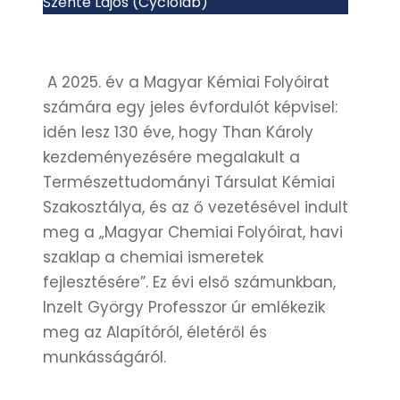
Szente Lajos (Cyclolab)
A 2025. év a Magyar Kémiai Folyóirat
számára egy jeles évfordulót képvisel:
idén lesz 130 éve, hogy Than Károly
kezdeményezésére megalakult a
Természettudományi Társulat Kémiai
Szakosztálya, és az ő vezetésével indult
meg a
„Magyar Chemiai Folyóirat, havi
szaklap a chemiai ismeretek
fejlesztésére”
. Ez évi első számunkban,
Inzelt György Professzor úr emlékezik
meg az Alapítóról, életéről és
munkásságáról.