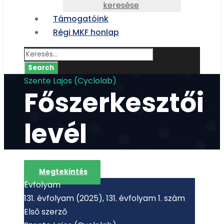
keresése
Támogatóink
Régi MKF honlap
Szente Lajos (Cyclolab)
Főszerkesztői
levél
Megtekintés
Évfolyam
131. évfolyam (2025), 131. évfolyam 1. szám
Első szerző