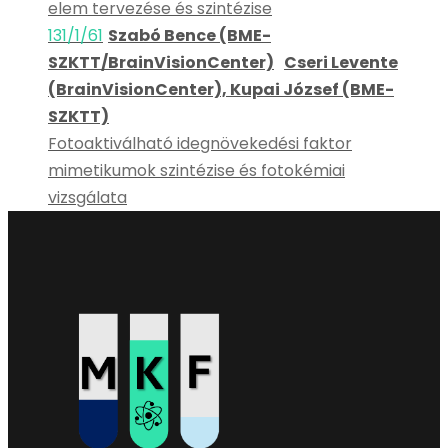
elem tervezése és szintézise
131/1/61
Szabó Bence (BME-
SZKTT/BrainVisionCenter)
Cseri Levente
(BrainVisionCenter), Kupai József (BME-
SZKTT)
Fotoaktiválható idegnövekedési faktor
mimetikumok szintézise és fotokémiai
vizsgálata